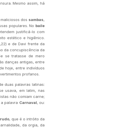
censura. Mesmo assim, há
 maliciosos dos
sambas
,
assas populares. No
baile
tendem justificá-lo com
to estético e higiênico.
,22) e de Davi frente da
ção da concupiscência da
Se se tratasse de mero
 às danças antigas, entre
 hoje, entre indivíduos
ivertimentos profanos.
e duas palavras latinas:
se usava, em latim, nas
istas não comiam carne;
m a palavra
Carnaval
, ou:
trudo
, que é o intróito da
arnalidade, da orgia, da