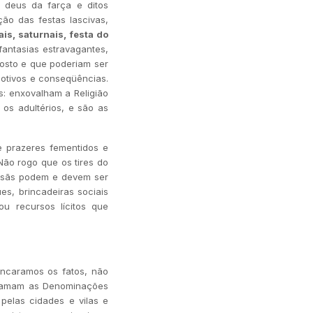
, deus da farça e ditos
ção das festas lascivas,
ais, saturnais, festa do
fantasias estravagantes,
gosto e que poderiam ser
 motivos e conseqüências.
s: enxovalham a Religião
 os adultérios, e são as
prazeres fementidos e
Não rogo que os tires do
e sãs podem e devem ser
es, brincadeiras sociais
ou recursos lícitos que
caramos os fatos, não
erramam as Denominações
 pelas cidades e vilas e