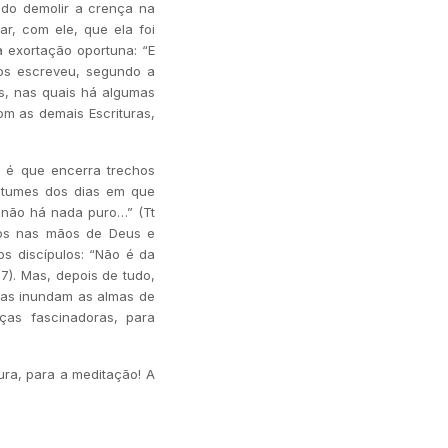
o demolir a crença na
r, com ele, que ela foi
a exortação oportuna: “E
os escreveu, segundo a
as, nas quais há algumas
om as demais Escrituras,
é que encerra trechos
ostumes dos dias em que
, não há nada puro…” (Tt
o-os nas mãos de Deus e
os discípulos: “Não é da
7). Mas, depois de tudo,
gas inundam as almas de
ças fascinadoras, para
ra, para a meditação! A