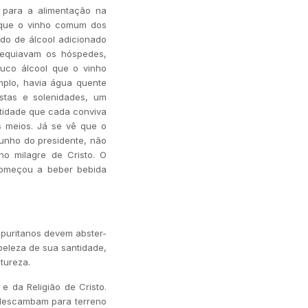
 para a alimentação na
ir que o vinho comum dos
ado de álcool adicionado
sequiavam os hóspedes,
ouco álcool que o vinho
mplo, havia água quente
stas e solenidades, um
tidade que cada conviva
s meios. Já se vê que o
munho do presidente, não
no milagre de Cristo. O
começou a beber bebida
puritanos devem abster-
beleza de sua santidade,
tureza.
e da Religião de Cristo.
o descambam para terreno