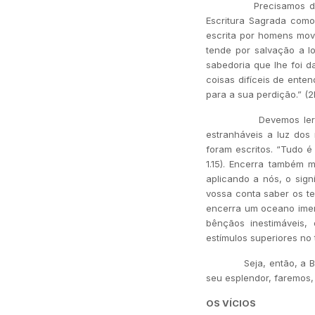
Precisamos de precav
Escritura Sagrada como
escrita por homens movi
tende por salvação a 
sabedoria que lhe foi d
coisas difíceis de ente
para a sua perdição.” (2P
Devemos ler com reve
estranháveis a luz dos
foram escritos. “Tudo é
1.15). Encerra também 
aplicando a nós, o sign
vossa conta saber os te
encerra um oceano imen
bênçãos inestimáveis,
estímulos superiores no 
Seja, então, a Bíblia 
seu esplendor, faremos,
OS VÍCIOS