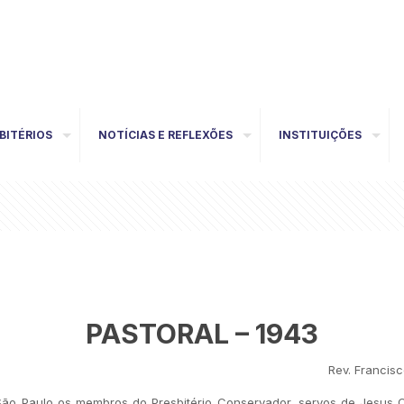
BITÉRIOS
NOTÍCIAS E REFLEXÕES
INSTITUIÇÕES
PASTORAL – 1943
Rev. Francis
o os membros do Presbitério Conservador, servos de Jesus Cris