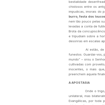
bestialidade desenfrea
chistosos entre os anti
impudicas, imorais do 
burro, festa dos loucos
nem tão pouco pelas sua
levadas a conta de futil
Brota da concupiscência
e tripudiam sobre a hon
desonras em escalas ap
Aí estão, de relance
funestos. Guardai-vos, 
mundo” – orou o Senhor
cultivadas com proveito
inocentes, o mais que,
preenchem aquela finali
A APOSTASIA
Onde o trigo, aí o j
unilateral, mas bilate
Evangélicas, por toda p