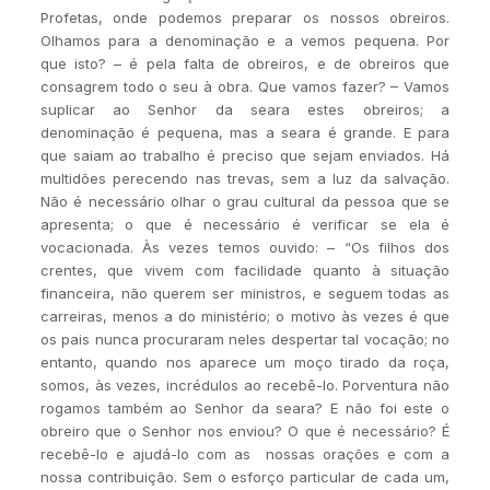
Profetas, onde podemos preparar os nossos obreiros.
Olhamos para a denominação e a vemos pequena. Por
que isto? – é pela falta de obreiros, e de obreiros que
consagrem todo o seu à obra. Que vamos fazer? – Vamos
suplicar ao Senhor da seara estes obreiros; a
denominação é pequena, mas a seara é grande. E para
que saiam ao trabalho é preciso que sejam enviados. Há
multidões perecendo nas trevas, sem a luz da salvação.
Não é necessário olhar o grau cultural da pessoa que se
apresenta; o que é necessário é verificar se ela é
vocacionada. Às vezes temos ouvido: – “Os filhos dos
crentes, que vivem com facilidade quanto à situação
financeira, não querem ser ministros, e seguem todas as
carreiras, menos a do ministério; o motivo às vezes é que
os pais nunca procuraram neles despertar tal vocação; no
entanto, quando nos aparece um moço tirado da roça,
somos, às vezes, incrédulos ao recebê-lo. Porventura não
rogamos também ao Senhor da seara? E não foi este o
obreiro que o Senhor nos enviou? O que é necessário? É
recebê-lo e ajudá-lo com as nossas orações e com a
nossa contribuição. Sem o esforço particular de cada um,