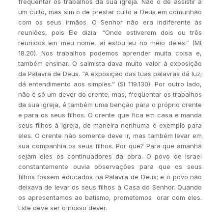
freqüentar os trabalhos da sua igreja. Não o de assistir a
um culto, mas sim o de prestar culto a Deus em comunhão
com os seus irmãos. O Senhor não era indiferente às
reuniões, pois Ele dizia: “Onde estiverem dois ou três
reunidos em meu nome, aí estou eu no meio deles.” (Mt
18.20). Nos trabalhos podemos aprender muita coisa e,
também ensinar. O salmista dava muito valor à exposição
da Palavra de Deus. “A exposição das tuas palavras dá luz;
dá entendimento aos simples.” (Sl 119.130). Por outro lado,
não é só um dever do crente, mas, freqüentar os trabalhos
da sua igreja, é também uma benção para o próprio crente
e para os seus filhos. O crente que fica em casa e manda
seus filhos à igreja, de maneira nenhuma é exemplo para
eles. O crente não somente deve ir, mas também levar em
sua companhia os seus filhos. Por que? Para que amanhã
sejam eles os continuadores da obra. O povo de Israel
constantemente ouvia observações para que os seus
filhos fossem educados na Palavra de Deus; e o povo não
deixava de levar os seus filhos à Casa do Senhor. Quando
os apresentamos ao batismo, prometemos orar com eles.
Este deve ser o nosso dever.