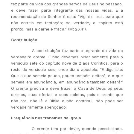
fez parte da vida dos grandes servos de Deus no passado,
e deve fazer parte integrante das nossas vidas. E a
recomendação do Senhor é esta: “Vigiai e orai, para que
não entreis em tentação; na verdade, o espírito está
pronto, mas a carne é fraca.” (Mt 26.41).
Contribuição
A contribuição faz parte integrante da vida do
verdadeiro crente. E não devemos olhar somente para o
versículo sete do capítulo nove de 2 aos Coríntios, para o
resto do versículo seis, onde diz o apóstolo: “E digo isto:
Que o que semeia pouco, pouco também ceifará; e o que
semeia em abundância, em abundância também ceifará.”
O crente precisa e deve trazer à Casa de Deus os seus
dízimos, suas ofertas e suas coletas, pois o crente que
não ora, não lê a Bíblia e não contribui, não pode ser
verdadeiramente abençoado.
Frequência nos trabalhos da Igreja
O crente tem por dever, quando possibilitado,