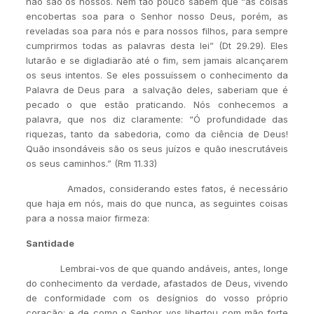
não são os nossos. Nem tão pouco sabem que “as coisas
encobertas soa para o Senhor nosso Deus, porém, as
reveladas soa para nós e para nossos filhos, para sempre
cumprirmos todas as palavras desta lei” (Dt 29.29). Eles
lutarão e se digladiarão até o fim, sem jamais alcançarem
os seus intentos. Se eles possuíssem o conhecimento da
Palavra de Deus para a salvação deles, saberiam que é
pecado o que estão praticando. Nós conhecemos a
palavra, que nos diz claramente: “Ó profundidade das
riquezas, tanto da sabedoria, como da ciência de Deus!
Quão insondáveis são os seus juízos e quão inescrutáveis
os seus caminhos.” (Rm 11.33)
Amados, considerando estes fatos, é necessário
que haja em nós, mais do que nunca, as seguintes coisas
para a nossa maior firmeza:
Santidade
Lembrai-vos de que quando andáveis, antes, longe
do conhecimento da verdade, afastados de Deus, vivendo
de conformidade com os desígnios do vosso próprio
coração; e de como o Senhor vos libertou com mão forte