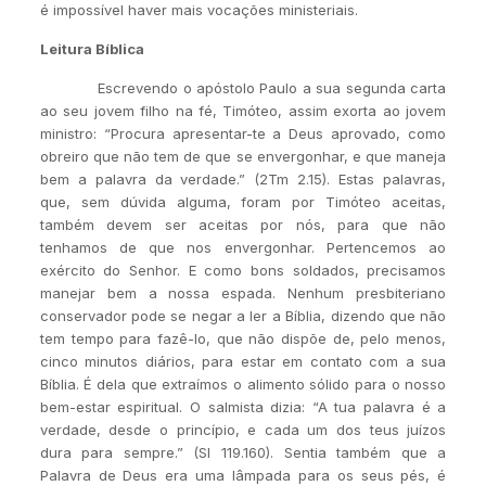
é impossível haver mais vocações ministeriais.
Leitura Bíblica
Escrevendo o apóstolo Paulo a sua segunda carta
ao seu jovem filho na fé, Timóteo, assim exorta ao jovem
ministro: “Procura apresentar-te a Deus aprovado, como
obreiro que não tem de que se envergonhar, e que maneja
bem a palavra da verdade.” (2Tm 2.15). Estas palavras,
que, sem dúvida alguma, foram por Timóteo aceitas,
também devem ser aceitas por nós, para que não
tenhamos de que nos envergonhar. Pertencemos ao
exército do Senhor. E como bons soldados, precisamos
manejar bem a nossa espada. Nenhum presbiteriano
conservador pode se negar a ler a Bíblia, dizendo que não
tem tempo para fazê-lo, que não dispõe de, pelo menos,
cinco minutos diários, para estar em contato com a sua
Bíblia. É dela que extraímos o alimento sólido para o nosso
bem-estar espiritual. O salmista dizia: “A tua palavra é a
verdade, desde o princípio, e cada um dos teus juízos
dura para sempre.” (Sl 119.160). Sentia também que a
Palavra de Deus era uma lâmpada para os seus pés, é