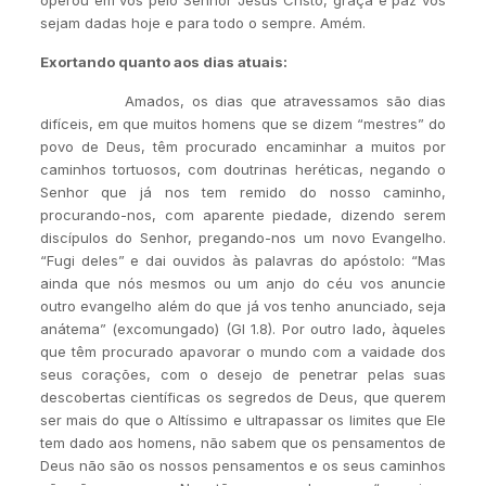
operou em vós pelo Senhor Jesus Cristo, graça e paz vos
sejam dadas hoje e para todo o sempre. Amém.
Exortando quanto aos dias atuais:
Amados, os dias que atravessamos são dias
difíceis, em que muitos homens que se dizem “mestres” do
povo de Deus, têm procurado encaminhar a muitos por
caminhos tortuosos, com doutrinas heréticas, negando o
Senhor que já nos tem remido do nosso caminho,
procurando-nos, com aparente piedade, dizendo serem
discípulos do Senhor, pregando-nos um novo Evangelho.
“Fugi deles” e dai ouvidos às palavras do apóstolo: “Mas
ainda que nós mesmos ou um anjo do céu vos anuncie
outro evangelho além do que já vos tenho anunciado, seja
anátema” (excomungado) (Gl 1.8). Por outro lado, àqueles
que têm procurado apavorar o mundo com a vaidade dos
seus corações, com o desejo de penetrar pelas suas
descobertas científicas os segredos de Deus, que querem
ser mais do que o Altíssimo e ultrapassar os limites que Ele
tem dado aos homens, não sabem que os pensamentos de
Deus não são os nossos pensamentos e os seus caminhos