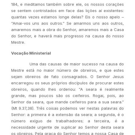
184, e meditamos também sobre ele, os nossos corações
se sentem contristados em face das lições aí existentes:
quantas vezes estamos longe delas? Eis o nosso apelo –
“Amai-vos uns aos outros.” Se amarmos uns aos outros,
amaremos mais a obra do Senhor, amaremos mais a Casa
do Senhor, e haverá mais progresso na causa do nosso
Mestre.
Vocação Ministerial
Uma das causas de maior sucesso na causa do
Mestre está no maior número de obreiros, e que estes
sejam obreiros de fato consagrados. O Senhor Jesus
encarregou os seus próprios discípulos de procurar estes
obreiros, quando lhes ordenou: “A seara é realmente
grande, mas poucos são os ceifeiros. Rogai, pois, ao
Senhor da seara, que mande ceifeiros para a sua seara.”
(Mt 9.37,38). Três coisas podemos ver nestas palavras do
Senhor: a primeira é a extensão da seara; a segunda, é o
número exíguo de trabalhadores; a terceira, é a
necessidade urgente de suplicar ao Senhor desta seara
os obreiros. Pela graça do Senhor temos a nossa Casa de