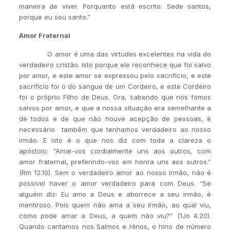
maneira de viver. Porquanto está escrito: Sede santos,
porque eu sou santo.”
Amor Fraternal
O amor é uma das virtudes excelentes na vida do
verdadeiro cristão. Isto porque ele reconhece que foi salvo
por amor, e este amor se expressou pelo sacrifício, e este
sacrifício foi o do sangue de um Cordeiro, e este Cordeiro
foi o próprio Filho de Deus. Ora, sabendo que nós fomos
salvos por amor, e que a nossa situação era semelhante a
de todos e de que não houve acepção de pessoas, é
necessário também que tenhamos verdadeiro ao nosso
irmão. E isto é o que nos diz com toda a clareza o
apóstolo: “Amai-vos cordialmente uns aos outros, com
amor fraternal, preferindo-vos em honra uns aos outros.”
(Rm 12.10). Sem o verdadeiro amor ao nosso irmão, não é
possível haver o amor verdadeiro para com Deus. “Se
alguém diz: Eu amo a Deus e aborrece a seu irmão, é
mentiroso. Pois quem não ama a seu irmão, ao qual viu,
como pode amar a Deus, a quem não viu?” (1Jo 4.20).
Quando cantamos nos Salmos e Hinos, o hino de número