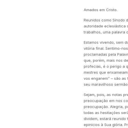
Amados em Cristo.
Reunidos como Sínodo da
autoridade eclesiástica
trabalhos, uma palavra 
Estamos vivendo, sem d
vitória final. Sentimo-n
proclamadas pela Palavr
que, porém, mais nos d
profecias, é o perigo a
mestres que enxameiam o
vos enganem” – são as 
seu maravilhoso sermão 
Sejam, pois, as notas p
preocupação em nos comp
preocupação. Alegria, p
todas as hesitações ser
dividem, estará reunido
epinícios à Sua glória.