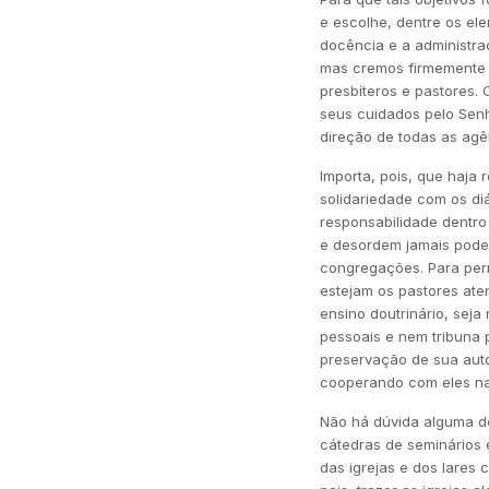
e escolhe, dentre os el
docência e a administraç
mas cremos firmemente 
presbíteros e pastores.
seus cuidados pelo Senh
direção de todas as agên
Importa, pois, que haja r
solidariedade com os di
responsabilidade dentro
e desordem jamais poder
congregações. Para per
estejam os pastores ate
ensino doutrinário, sej
pessoais e nem tribuna 
preservação de sua auto
cooperando com eles na 
Não há dúvida alguma de
cátedras de seminários 
das igrejas e dos lares 