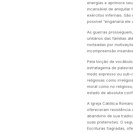
energias e aprimora seu
incansável de aniquilar
exércitos infernais. São
possível “enganaria ele 
As guerras prosseguem,
unitários das famílias 
norteadas por motivaçõe
incompreensão insanáve
Pela torção de vocábulo
estratagema de palavras
modo expresso ou sub-re
religiosas como irreligi
moral como no religioso,
estado de absoluta conf
A Igreja Católica Roman
ofereceram resistência 
abandono de sua tradicio
suas pretensões. O segu
Escrituras Sagradas, of