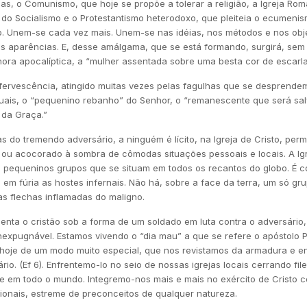
as, o Comunismo, que hoje se propõe a tolerar a religião, a Igreja Rom
do Socialismo e o Protestantismo heterodoxo, que pleiteia o ecumenis
. Unem-se cada vez mais. Unem-se nas idéias, nos métodos e nos obje
s aparências. E, desse amálgama, que se está formando, surgirá, sem 
hora apocalíptica, a “mulher assentada sobre uma besta cor de escarlat
fervescência, atingido muitas vezes pelas fagulhas que se desprendem 
atuais, o “pequenino rebanho” do Senhor, o “remanescente que será sal
 da Graça.”
s do tremendo adversário, a ninguém é lícito, na Igreja de Cristo, per
o ou acocorado à sombra de cômodas situações pessoais e locais. A Igr
 pequeninos grupos que se situam em todos os recantos do globo. É co
m em fúria as hostes infernais. Não há, sobre a face da terra, um só gr
as flechas inflamadas do maligno.
enta o cristão sob a forma de um soldado em luta contra o adversário,
nexpugnável. Estamos vivendo o “dia mau” a que se refere o apóstolo 
s, hoje de um modo muito especial, que nos revistamos da armadura e 
io. (Ef 6). Enfrentemo-lo no seio de nossas igrejas locais cerrando fi
e em todo o mundo. Integremo-nos mais e mais no exército de Cristo c
onais, estreme de preconceitos de qualquer natureza.