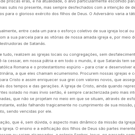
sde priscas eras, e na atualidade, o alvo particularmente escolhido pa
mais sutis no presente, mas sempre desfechados com a intenção de des
os para o glorioso exército dos filhos de Deus. O Adversário varia a tá
ualmente, entre cada um para o esforço coletivo de sua igreja local o
com a sua parcela para as vitórias de nossa amada igreja e, por meio de
destruidoras de Satanás.
e tudo, realizem as igrejas locais ou congregações, sem desfaleciment
ê-la cessar, em nossa pátria e em todo o mundo, é que Satanás tem se
Católica Romana e o protestantismo espúrio – para criar e desenvolver
trinária, a que eles chamam ecumenismo. Procurem nossas igrejas e 
ara Cristo e assim enriquecer sua grei com valores novos, que asseg
avés dos tempos e das gerações. A Igreja de Cristo, ainda quando repr
tes isolado no mais ínvio sertão, é sempre caracterizada pelo mais int
adas, que não se projetam no meio em que se situam, através de esfo
onstante, estão falhando tragicamente no cumprimento de sua missão, p
to, sendo vencidas por ele.
ação, que é, sem dúvida, o aspecto mais dinâmico da missão da Igreja d
a Igreja. O ensino e a edificação dos filhos de Deus são partes inerent
 fossem ou sejam alcançados, o próprio Senhor Jesus, no passado com