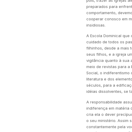
pois, trazer as igrejas
preparados para enfren
comportamento, devemos
cooperar conosco em ma
insidiosas.
A Escola Dominical que 
cuidado de todos os pas
filhinhos, desde a mais
seus filhos, e a igreja
vigilância quanto à sua
meio de revistas para 
Social, o indiferentismo
literatura e dos elemen
séculos, para a edifica
idéias dissolventes, se t
A responsabilidade assu
indiferença em matéria d
cria ela o dever precíp
o seu ministério. Assim
constantemente pela vo