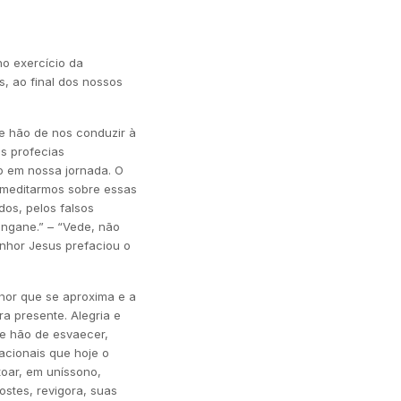
no exercício da
, ao final dos nossos
e hão de nos conduzir à
as profecias
o em nossa jornada. O
 meditarmos sobre essas
dos, pelos falsos
engane.” – “Vede, não
nhor Jesus prefaciou o
hor que se aproxima e a
a presente. Alegria e
se hão de esvaecer,
acionais que hoje o
toar, em uníssono,
stes, revigora, suas