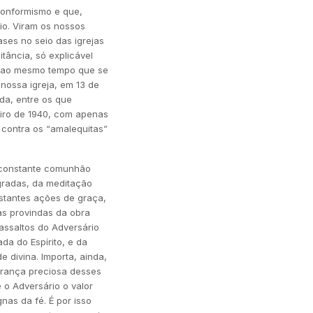
conformismo e que,
io. Viram os nossos
ses no seio das igrejas
tância, só explicável
, ao mesmo tempo que se
nossa igreja, em 13 de
da, entre os que
reiro de 1940, com apenas
 contra os “amalequitas”
 constante comunhão
gradas, da meditação
nstantes ações de graça,
as provindas da obra
assaltos do Adversário
da do Espírito, e da
 divina. Importa, ainda,
herança preciosa desses
e o Adversário o valor
as da fé. É por isso