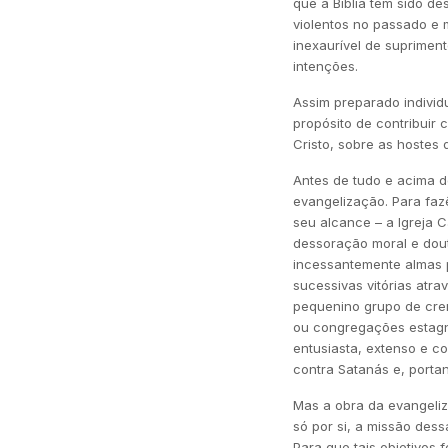
que a Bíblia tem sido de
violentos no passado e 
inexaurível de supriment
intenções.
Assim preparado individ
propósito de contribuir 
Cristo, sobre as hostes 
Antes de tudo e acima d
evangelização. Para faz
seu alcance – a Igreja 
dessoração moral e dou
incessantemente almas p
sucessivas vitórias atr
pequenino grupo de cren
ou congregações estagn
entusiasta, extenso e c
contra Satanás e, portan
Mas a obra da evangeliz
só por si, a missão dess
Para que tais objetivos