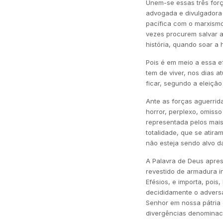
Unem-se essas três forç
advogada e divulgadora 
pacífica com o marxismo
vezes procurem salvar a
história, quando soar a 
Pois é em meio a essa e
tem de viver, nos dias 
ficar, segundo a eleição
Ante as forças aguerrida
horror, perplexo, omiss
representada pelos mais
totalidade, que se atira
não esteja sendo alvo d
A Palavra de Deus apres
revestido de armadura i
Efésios, e importa, poi
decididamente o adversár
Senhor em nossa pátria 
divergências denominaci