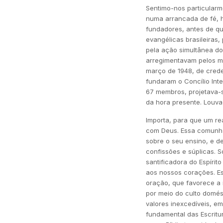
Sentimo-nos particularm
numa arrancada de fé, h
fundadores, antes de qu
evangélicas brasileiras,
pela ação simultânea d
arregimentavam pelos me
março de 1948, de cred
fundaram o Concílio Inte
67 membros, projetava-s
da hora presente. Louva
Importa, para que um r
com Deus. Essa comunhão
sobre o seu ensino, e de
confissões e súplicas. 
santificadora do Espíri
aos nossos corações. Ess
oração, que favorece a 
por meio do culto domés
valores inexcedíveis, em
fundamental das Escritu