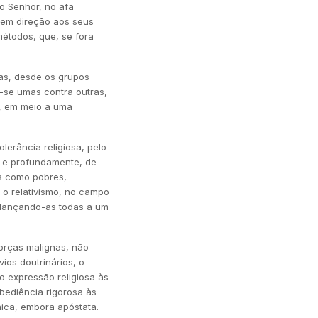
o Senhor, no afã
s em direção aos seus
métodos, que, se fora
as, desde os grupos
-se umas contra outras,
s, em meio a uma
lerância religiosa, pelo
a e profundamente, de
as como pobres,
o o relativismo, no campo
e lançando-as todas a um
orças malignas, não
ios doutrinários, o
o expressão religiosa às
bediência rigorosa às
nica, embora apóstata.