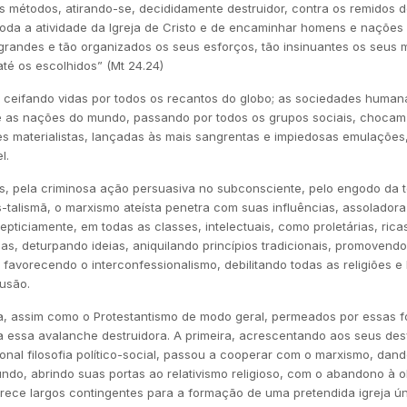
s métodos, atirando-se, decididamente destruidor, contra os remidos d
 toda a atividade da Igreja de Cristo e de encaminhar homens e naçõe
 grandes e tão organizados os seus esforços, tão insinuantes os seus 
até os escolhidos” (Mt 24.24)
 ceifando vidas por todos os recantos do globo; as sociedades human
até as nações do mundo, passando por todos os grupos sociais, chocam
s materialistas, lançadas às mais sangrentas e impiedosas emulaçõe
l.
s, pela criminosa ação persuasiva no subconsciente, pelo engodo da to
-talismã, o marxismo ateísta penetra com suas influências, assolador
pticiamente, em todas as classes, intelectuais, como proletárias, ric
osas, deturpando ideias, aniquilando princípios tradicionais, promovend
 favorecendo o interconfessionalismo, debilitando todas as religiões 
usão.
a, assim como o Protestantismo de modo geral, permeados por essas f
a essa avalanche destruidora. A primeira, acrescentando aos seus desv
nal filosofia político-social, passou a cooperar com o marxismo, dand
ndo, abrindo suas portas ao relativismo religioso, com o abandono à o
erece largos contingentes para a formação de uma pretendida igreja ú