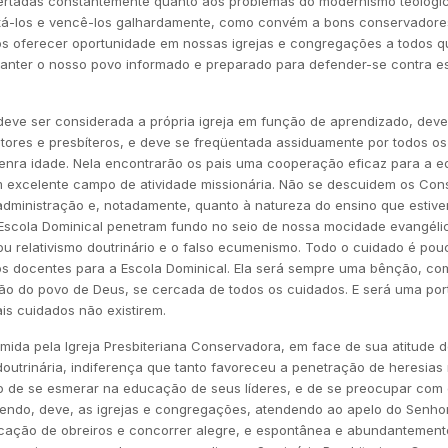
 alertadas constantemente quanto aos problemas do modernismo teológ
tá-los e vencê-los galhardamente, como convém a bons conservadore
 oferecer oportunidade em nossas igrejas e congregações a todos 
nter o nosso povo informado e preparado para defender-se contra e
deve ser considerada a própria igreja em função de aprendizado, dev
tores e presbíteros, e deve se freqüentada assiduamente por todos os
 tenra idade. Nela encontrarão os pais uma cooperação eficaz para a e
 um excelente campo de atividade missionária. Não se descuidem os Co
 administração e, notadamente, quanto à natureza do ensino que estive
a Escola Dominical penetram fundo no seio de nossa mocidade evangél
 ou relativismo doutrinário e o falso ecumenismo. Todo o cuidado é po
tos docentes para a Escola Dominical. Ela será sempre uma bênção, co
ção do povo de Deus, se cercada de todos os cuidados. E será uma po
ais cuidados não existirem.
mida pela Igreja Presbiteriana Conservadora, em face de sua atitude d
outrinária, indiferença que tanto favoreceu a penetração de heresias 
uo de se esmerar na educação de seus líderes, e de se preocupar com
 sendo, deve, as igrejas e congregações, atendendo ao apelo do Senho
cação de obreiros e concorrer alegre, e espontânea e abundantement