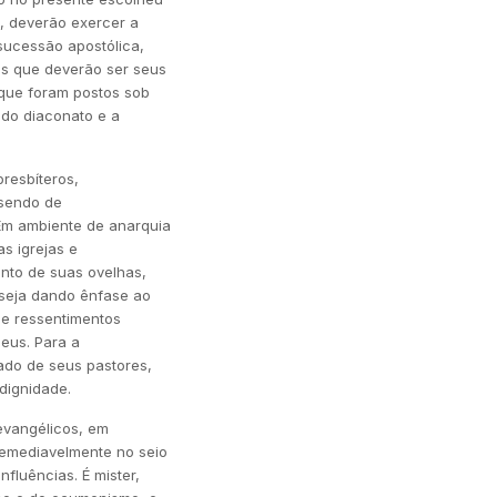
a, deverão exercer a
 sucessão apostólica,
es que deverão ser seus
 que foram postos sob
 do diaconato e a
presbíteros,
 sendo de
 Em ambiente de anarquia
s igrejas e
nto de suas ovelhas,
 seja dando ênfase ao
de ressentimentos
eus. Para a
ado de seus pastores,
dignidade.
evangélicos, em
rremediavelmente no seio
fluências. É mister,