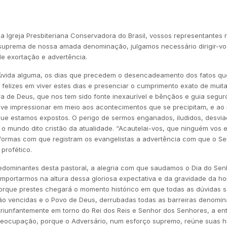
 Igreja Presbiteriana Conservadora do Brasil, vossos representantes 
 suprema de nossa amada denominação, julgamos necessário dirigir-vos
de exortação e advertência.
úvida alguma, os dias que precedem o desencadeamento dos fatos qu
os felizes em viver estes dias e presenciar o cumprimento exato de muit
a de Deus, que nos tem sido fonte inexaurível e bênçãos e guia segur
eve impressionar em meio aos acontecimentos que se precipitam, e ao
 que estamos expostos. O perigo de sermos enganados, iludidos, desvia
 mundo dito cristão da atualidade. “Acautelai-vos, que ninguém vos 
formas com que registram os evangelistas a advertência com que o Se
profético.
redominantes desta pastoral, a alegria com que saudamos o Dia do Sen
ortarmos na altura dessa gloriosa expectativa e da gravidade da hor
orque prestes chegará o momento histórico em que todas as dúvidas 
ão vencidas e o Povo de Deus, derrubadas todas as barreiras denomin
 triunfantemente em torno do Rei dos Reis e Senhor dos Senhores, a en
 Preocupação, porque o Adversário, num esforço supremo, reúne suas ho