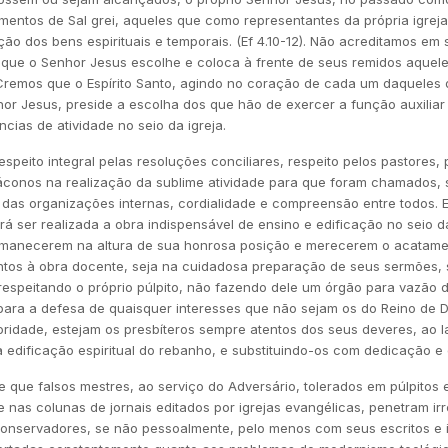
ementos de Sal grei, aqueles que como representantes da própria igrej
ão dos bens espirituais e temporais. (Ef 4.10-12). Não acreditamos em
que o Senhor Jesus escolhe e coloca à frente de seus remidos aquel
 Cremos que o Espírito Santo, agindo no coração de cada um daqueles
or Jesus, preside a escolha dos que hão de exercer a função auxiliar
cias de atividade no seio da igreja.
espeito integral pelas resoluções conciliares, respeito pelos pastores, 
áconos na realização da sublime atividade para que foram chamados,
 das organizações internas, cordialidade e compreensão entre todos.
á ser realizada a obra indispensável de ensino e edificação no seio da
manecerem na altura de sua honrosa posição e merecerem o acatame
ntos à obra docente, seja na cuidadosa preparação de seus sermões,
a respeitando o próprio púlpito, não fazendo dele um órgão para vazão 
para a defesa de quaisquer interesses que não sejam os do Reino de D
ridade, estejam os presbíteros sempre atentos dos seus deveres, ao l
edificação espiritual do rebanho, e substituindo-os com dedicação e 
 que falsos mestres, ao serviço do Adversário, tolerados em púlpitos 
e nas colunas de jornais editados por igrejas evangélicas, penetram i
conservadores, se não pessoalmente, pelo menos com seus escritos e in