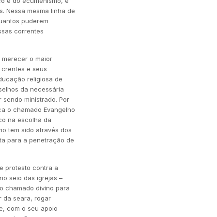
ico e do ecumenismo, e
s. Nessa mesma linha de
quantos puderem
ssas correntes
e merecer o maior
 crentes e seus
ducação religiosa de
nselhos da necessária
r sendo ministrado. Por
ica o chamado Evangelho
uco na escolha da
mo tem sido através dos
rta para a penetração de
e protesto contra a
no seio das igrejas –
 o chamado divino para
r da seara, rogar
e, com o seu apoio