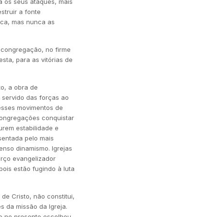
ra os seus ataques, mais
truir a fonte
tica, mas nunca as
u congregação, no firme
sta, para as vitórias de
o, a obra de
 servido das forças ao
 esses movimentos de
congregações conquistar
urem estabilidade e
esentada pelo mais
enso dinamismo. Igrejas
rço evangelizador
ois estão fugindo à luta
e Cristo, não constitui,
es da missão da Igreja.
o no presente escolheu