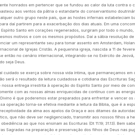
ente honrados em pertencer que se fundou ao calor da luta contra o 
asteou aos ventos da pátria o estandarte do conservantismo doutrinár
alquer outro grupo neste país, que as hostes infernais estabeleciam ba
 para daí partirem para a exacerbação dos dias atuais. Em uma concomi
o Espírito Santo em corações regenerados, surgiram por todo o mundo
smos motivos e com os mesmos propósitos. Daí a sábia resolução de 
enciar um representante seu para tomar assento em Amsterdam, Holan
rnacional de Igrejas Cristãs. A pequenina igreja, nascida a 11 de feve
e então no cenário internacional, integrando-se no Exército de Jeová,
do seja Deus.
eal cuidado se exerça sobre nossa vida íntima, que permaneçamos em
 será o resultado da leitura cuidadosa e cotidiana das Escrituras Sa
 nossa entrega irrestrita à operação do Espírito Santo por meio de co
Somente com as nossas almas enriquecidas de contínuo com as energi
to Divino é que poderemos estar preparados para enfrentar e vencer os 
a operação torna-se efetiva mediante a leitura da Bíblia, que é a espa
receptividade da alma aos apelos da Graça e aos ditames da autoridade
tico, que não deve ser negligenciado, transmitir aos nossos filhos a 
 obediência ao que nos ensinam as Escrituras (Dt 11.19; 31.13). Bem sab
ras Sagradas na preparação e preservação dos filhos de Deus nas pugn