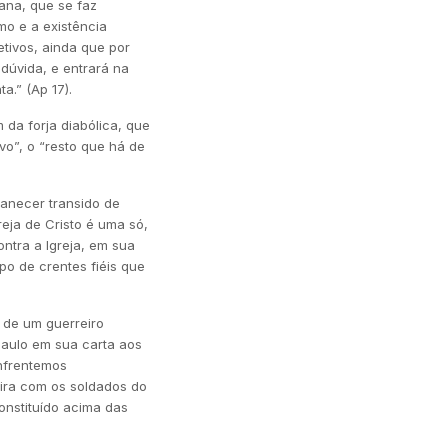
ana, que se faz
mo e a existência
tivos, ainda que por
dúvida, e entrará na
a.” (Ap 17).
da forja diabólica, que
vo”, o “resto que há de
manecer transido de
eja de Cristo é uma só,
ntra a Igreja, em sua
upo de crentes fiéis que
 de um guerreiro
Paulo em sua carta aos
enfrentemos
leira com os soldados do
onstituído acima das