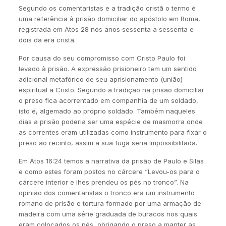
Segundo os comentaristas e a tradição cristã o termo é
uma referência à prisão domiciliar do apóstolo em Roma,
registrada em Atos 28 nos anos sessenta a sessenta e
dois da era cristã.
Por causa do seu compromisso com Cristo Paulo foi
levado à prisão. A expressão prisioneiro tem um sentido
adicional metafórico de seu aprisionamento (união)
espiritual a Cristo. Segundo a tradição na prisão domiciliar
o preso fica acorrentado em companhia de um soldado,
isto é, algemado ao próprio soldado. Também naqueles
dias a prisão poderia ser uma espécie de masmorra onde
as correntes eram utilizadas como instrumento para fixar o
preso ao recinto, assim a sua fuga seria impossibilitada.
Em Atos 16:24 temos a narrativa da prisão de Paulo e Silas
e como estes foram postos no cárcere “Levou-os para o
cárcere interior e lhes prendeu os pés no tronco”. Na
opinião dos comentaristas o tronco era um instrumento
romano de prisão e tortura formado por uma armação de
madeira com uma série graduada de buracos nos quais
eram colocados os pés, obrigando o preso a manter as