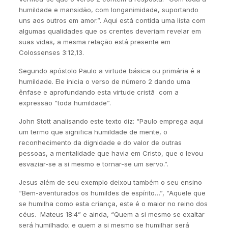
humildade e mansidão, com longanimidade, suportando
uns aos outros em amor.”. Aqui está contida uma lista com
algumas qualidades que os crentes deveriam revelar em
suas vidas, a mesma relação está presente em
Colossenses 3:12,13.
Segundo apóstolo Paulo a virtude básica ou primária é a
humildade. Ele inicia o verso de número 2 dando uma
ênfase e aprofundando esta virtude cristã com a
expressão “toda humildade”.
John Stott analisando este texto diz: “Paulo emprega aqui
um termo que significa humildade de mente, o
reconhecimento da dignidade e do valor de outras
pessoas, a mentalidade que havia em Cristo, que o levou
esvaziar-se a si mesmo e tornar-se um servo.”.
Jesus além de seu exemplo deixou também o seu ensino
“Bem-aventurados os humildes de espírito…”, “Aquele que
se humilha como esta criança, este é o maior no reino dos
céus. Mateus 18:4” e ainda, “Quem a si mesmo se exaltar
será humilhado; e quem a si mesmo se humilhar será