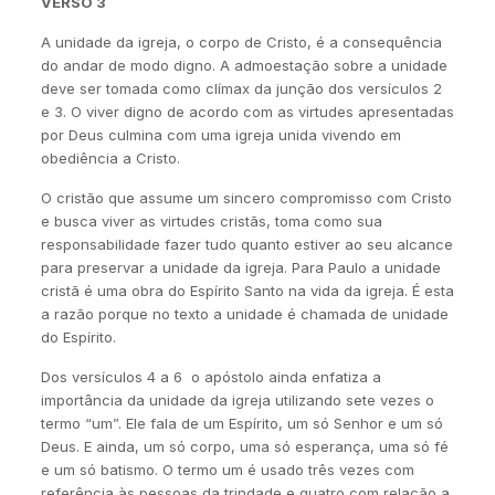
VERSO 3
A unidade da igreja, o corpo de Cristo, é a consequência
do andar de modo digno. A admoestação sobre a unidade
deve ser tomada como clímax da junção dos versículos 2
e 3. O viver digno de acordo com as virtudes apresentadas
por Deus culmina com uma igreja unida vivendo em
obediência a Cristo.
O cristão que assume um sincero compromisso com Cristo
e busca viver as virtudes cristãs, toma como sua
responsabilidade fazer tudo quanto estiver ao seu alcance
para preservar a unidade da igreja. Para Paulo a unidade
cristã é uma obra do Espírito Santo na vida da igreja. É esta
a razão porque no texto a unidade é chamada de unidade
do Espírito.
Dos versículos 4 a 6 o apóstolo ainda enfatiza a
importância da unidade da igreja utilizando sete vezes o
termo “um”. Ele fala de um Espírito, um só Senhor e um só
Deus. E ainda, um só corpo, uma só esperança, uma só fé
e um só batismo. O termo um é usado três vezes com
referência às pessoas da trindade e quatro com relação a