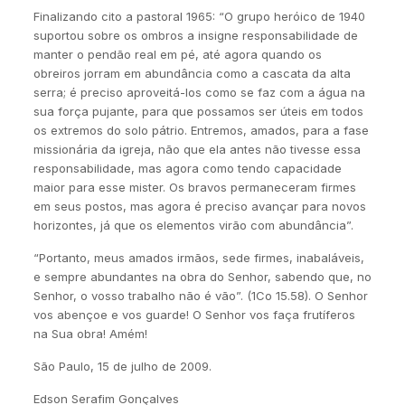
Finalizando cito a pastoral 1965: “O grupo heróico de 1940
suportou sobre os ombros a insigne responsabilidade de
manter o pendão real em pé, até agora quando os
obreiros jorram em abundância como a cascata da alta
serra; é preciso aproveitá-los como se faz com a água na
sua força pujante, para que possamos ser úteis em todos
os extremos do solo pátrio. Entremos, amados, para a fase
missionária da igreja, não que ela antes não tivesse essa
responsabilidade, mas agora como tendo capacidade
maior para esse mister. Os bravos permaneceram firmes
em seus postos, mas agora é preciso avançar para novos
horizontes, já que os elementos virão com abundância”.
“Portanto, meus amados irmãos, sede firmes, inabaláveis,
e sempre abundantes na obra do Senhor, sabendo que, no
Senhor, o vosso trabalho não é vão”. (1Co 15.58). O Senhor
vos abençoe e vos guarde! O Senhor vos faça frutíferos
na Sua obra! Amém!
São Paulo, 15 de julho de 2009.
Edson Serafim Gonçalves