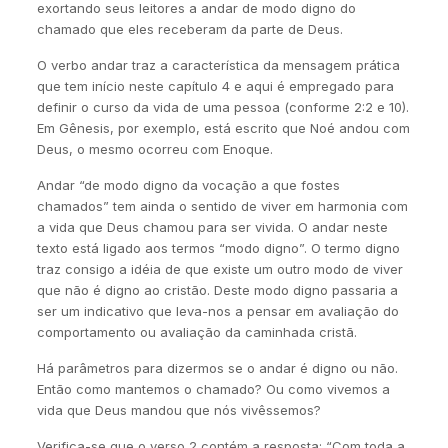
exortando seus leitores a andar de modo digno do
chamado que eles receberam da parte de Deus.
O verbo andar traz a característica da mensagem prática
que tem início neste capítulo 4 e aqui é empregado para
definir o curso da vida de uma pessoa (conforme 2:2 e 10).
Em Gênesis, por exemplo, está escrito que Noé andou com
Deus, o mesmo ocorreu com Enoque.
Andar “de modo digno da vocação a que fostes
chamados” tem ainda o sentido de viver em harmonia com
a vida que Deus chamou para ser vivida. O andar neste
texto está ligado aos termos “modo digno”. O termo digno
traz consigo a idéia de que existe um outro modo de viver
que não é digno ao cristão. Deste modo digno passaria a
ser um indicativo que leva-nos a pensar em avaliação do
comportamento ou avaliação da caminhada cristã.
Há parâmetros para dizermos se o andar é digno ou não.
Então como mantemos o chamado? Ou como vivemos a
vida que Deus mandou que nós vivêssemos?
Verifica-se que o verso 2 contém a resposta: “Com toda a