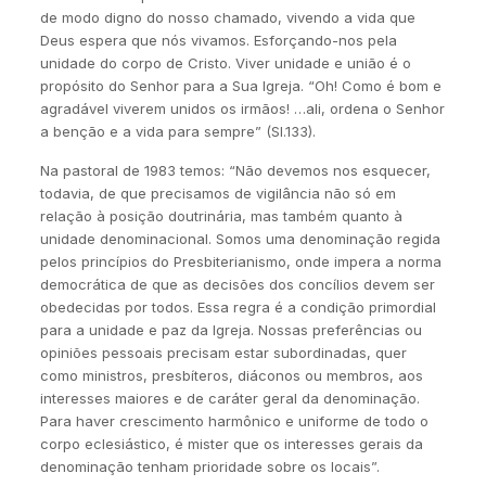
de modo digno do nosso chamado, vivendo a vida que
Deus espera que nós vivamos. Esforçando-nos pela
unidade do corpo de Cristo. Viver unidade e união é o
propósito do Senhor para a Sua Igreja. “Oh! Como é bom e
agradável viverem unidos os irmãos! …ali, ordena o Senhor
a benção e a vida para sempre” (Sl.133).
Na pastoral de 1983 temos: “Não devemos nos esquecer,
todavia, de que precisamos de vigilância não só em
relação à posição doutrinária, mas também quanto à
unidade denominacional. Somos uma denominação regida
pelos princípios do Presbiterianismo, onde impera a norma
democrática de que as decisões dos concílios devem ser
obedecidas por todos. Essa regra é a condição primordial
para a unidade e paz da Igreja. Nossas preferências ou
opiniões pessoais precisam estar subordinadas, quer
como ministros, presbíteros, diáconos ou membros, aos
interesses maiores e de caráter geral da denominação.
Para haver crescimento harmônico e uniforme de todo o
corpo eclesiástico, é mister que os interesses gerais da
denominação tenham prioridade sobre os locais”.