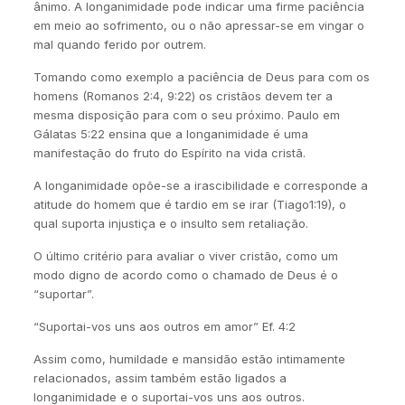
ânimo. A longanimidade pode indicar uma firme paciência
em meio ao sofrimento, ou o não apressar-se em vingar o
mal quando ferido por outrem.
Tomando como exemplo a paciência de Deus para com os
homens (Romanos 2:4, 9:22) os cristãos devem ter a
mesma disposição para com o seu próximo. Paulo em
Gálatas 5:22 ensina que a longanimidade é uma
manifestação do fruto do Espírito na vida cristã.
A longanimidade opõe-se a irascibilidade e corresponde a
atitude do homem que é tardio em se irar (Tiago1:19), o
qual suporta injustiça e o insulto sem retaliação.
O último critério para avaliar o viver cristão, como um
modo digno de acordo como o chamado de Deus é o
“suportar”.
“Suportai-vos uns aos outros em amor” Ef. 4:2
Assim como, humildade e mansidão estão intimamente
relacionados, assim também estão ligados a
longanimidade e o suportai-vos uns aos outros.