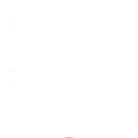
.
.
.
.