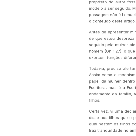
propósito do autor fos
modelo a ser seguido. M
passagem não é Lemuel (
o conteúdo deste artigo.
Antes de apresentar mi
de que estou desprezan
seguido pela mulher pi
homem (Gn 1.27), o que
exercem funções diferen
Todavia, preciso alerta
Assim como o machismo
papel da mulher dentro
Escritura, mas é a Esc
andamento da família, 
filhos.
Certa vez, vi uma decla
disse aos filhos que o
qual pastam os filhos c
traz tranquilidade no amb