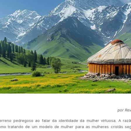
por Rev
erreno pedregoso ao falar da identidade da mulher virtuosa. A r
como tratando de um modelo de mulher para as mulheres cristãs se