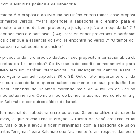
 com a estrutura poética e de sabedoria.
taco é o propósito do livro. No seu início encontramos esse propós
 primeiros versos: ““Para aprender a sabedoria e o ensino; para 
Para obter o ensino do bom proceder, a justiça, o juízo e a equidade” (1.
 conhecimento e bom siso” (1.4); “Para entender provérbios e parábola
emos dizer que a essência do livro se encontra no verso 7: “O temor do
sprezam a sabedoria e o ensino.”
 propósito do livro preciso destacar seu propósito internacional. Já o
iretas da Lei mosaica? Se tivesse sido escrito primariamente para
 livro tem um caráter internacional, de alcançar os gentios. Basta 
ro: Agur e Lemuel (capítulos 30 e 31). Outro fator importante é a i
re sua sabedoria e querer saber realmente se sua produção lite
a ficou sabendo de Salomão morando mais de 4 mil km de Jerusa
 não estão no livro. Como a mãe de Lemuel o aconselhou sendo uma g
or Salomão e por outros sábios de Israel.
ternacional de sabedoria entre os povos. Salomão utilizou de sabedor
povos, o que revela uma interação. A rainha de Sabá era uma erud
o. Mas o que a levou a ficar maravilhada com a sabedoria de Salo
untas “enigmas” para Salomão que facilmente foram respondidas por ele 