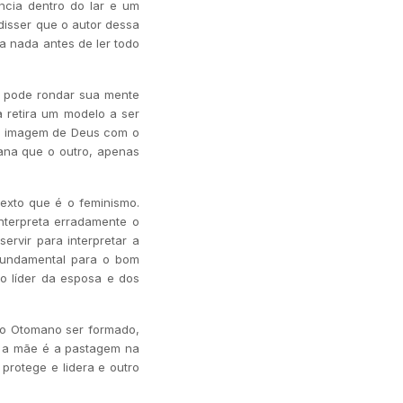
ncia dentro do lar e um
disser que o autor dessa
a nada antes de ler todo
e pode rondar sua mente
 retira um modelo a ser
 à imagem de Deus com o
ana que o outro, apenas
texto que é o feminismo.
terpreta erradamente o
rvir para interpretar a
 fundamental para o bom
o líder da esposa e dos
rio Otomano ser formado,
e a mãe é a pastagem na
protege e lidera e outro