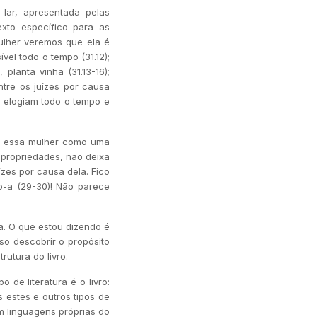
lar, apresentada pelas
xto específico para as
ulher veremos que ela é
vel todo o tempo (31.12);
planta vinha (31.13-16);
ntre os juízes por causa
a elogiam todo o tempo e
ta essa mulher como uma
 propriedades, não deixa
zes por causa dela. Fico
o-a (29-30)! Não parece
a. O que estou dizendo é
so descobrir o propósito
rutura do livro.
 de literatura é o livro:
s estes e outros tipos de
em linguagens próprias do