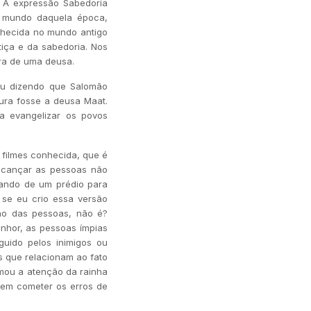
. A expressão Sabedoria
o mundo daquela época,
nhecida no mundo antigo
tiça e da sabedoria. Nos
ura de uma deusa.
ou dizendo que Salomão
ura fosse a deusa Maat.
ra evangelizar os povos
 filmes conhecida, que é
lcançar as pessoas não
lando de um prédio para
 se eu crio essa versão
ão das pessoas, não é?
enhor, as pessoas ímpias
guido pelos inimigos ou
s que relacionam ao fato
amou a atenção da rainha
em cometer os erros de