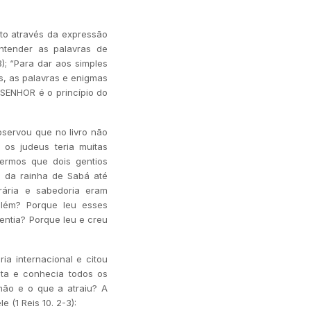
ito através da expressão
entender as palavras de
3); “Para dar aos simples
s, as palavras e enigmas
 SENHOR é o princípio do
bservou que no livro não
 os judeus teria muitas
vermos que dois gentios
da da rainha de Sabá até
rária e sabedoria eram
lém? Porque leu esses
entia? Porque leu e creu
ia internacional e citou
ita e conhecia todos os
mão e o que a atraiu? A
(1 Reis 10. 2-3):