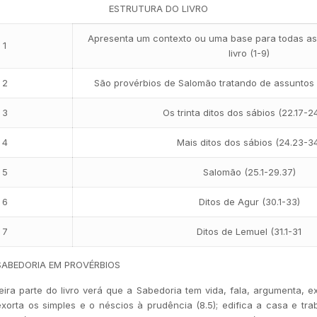
ESTRUTURA DO LIVRO
Apresenta um contexto ou uma base para todas as
 1
livro (1-9)
 2
São provérbios de Salomão tratando de assuntos v
 3
Os trinta ditos dos sábios (22.17-2
 4
Mais ditos dos sábios (24.23-3
 5
Salomão (25.1-29.37)
 6
Ditos de Agur (30.1-33)
 7
Ditos de Lemuel (31.1-31
SABEDORIA EM PROVÉRBIOS
ira parte do livro verá que a Sabedoria tem vida, fala, argumenta, e
 exorta os simples e o néscios à prudência (8.5); edifica a casa e trab