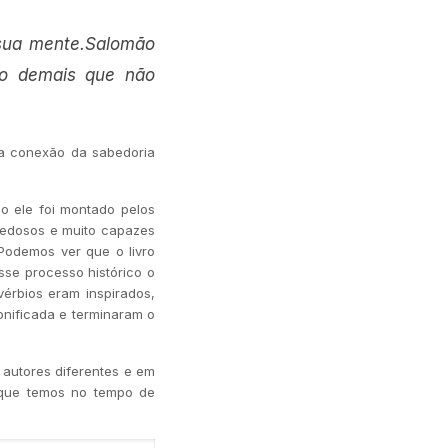
sua mente.Salomão
do demais que não
 a conexão da sabedoria
o ele foi montado pelos
iedosos e muito capazes
Podemos ver que o livro
sse processo histórico o
érbios eram inspirados,
onificada e terminaram o
s autores diferentes e em
 que temos no tempo de