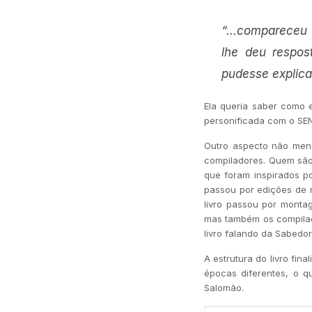
“…compareceu p
lhe deu respos
pudesse explica
Ela queria saber como 
personificada com o SE
Outro aspecto não meno
compiladores. Quem são
que foram inspirados p
passou por edições de m
livro passou por monta
mas também os compilado
livro falando da Sabedor
A estrutura do livro fin
épocas diferentes, o 
Salomão.