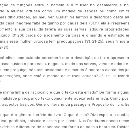
iação de funções entre o homem e a mulher no casamento e no 
tando a mulher virtuosa como um modelo de esposa ou como um te
mas dificuldades, ao meu ver. Quais? Se lermos a descrição desta m
a casa: não tem falta de ganho por causa dela (31.11); ela é irrepreensí
mento à sua casa, dá tarefa às suas servas, adquire propriedades, 
sitado (31.20); cuida do andamento da casa e o marido é estimado e
jamais essa mulher virtuosa tem preocupações (31. 21-25); seus filhos 
8-31).
cê olhar com cuidado perceberá que a descrição do texto apresen
 busca sustento para casa, negocia, cuida das servas, vende e adquire
ão tem preguiça, não tem ansiedade e o marido é honrado diante dos juí
descrições, onde está o marido da mulher virtuosa? Já sei, louvand
?
e minha linha de raciocínio é que o texto está errado? De forma algum
finalidade principal do texto comumente aceita está errada. Como pos
 aspectos básicos: Gênero literário da passagem; Propósito do livro; Est
que é o gênero literário do livro. O que é isso? Diz respeito a qual tipo
ético, parábola, epístola e assim por diante. Nas Escrituras encontramo
rovérbios é literatura de sabedoria em forma de poesia hebraica. Exist