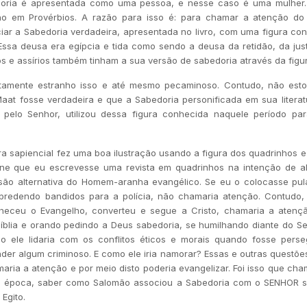
bedoria é apresentada como uma pessoa, e nesse caso é uma mulher
no em Provérbios. A razão para isso é: para chamar a atenção d
iar a Sabedoria verdadeira, apresentada no livro, com uma figura co
ssa deusa era egípcia e tida como sendo a deusa da retidão, da jus
os e assírios também tinham a sua versão de sabedoria através da fig
tamente estranho isso e até mesmo pecaminoso. Contudo, não est
aat fosse verdadeira e que a Sabedoria personificada em sua literat
 pelo Senhor, utilizou dessa figura conhecida naquele período pa
ura sapiencial fez uma boa ilustração usando a figura dos quadrinhos e
ne que eu escrevesse uma revista em quadrinhos na intenção de a
são alternativa do Homem-aranha evangélico. Se eu o colocasse pu
e predendo bandidos para a polícia, não chamaria atenção. Contudo,
heceu o Evangelho, converteu e segue a Cristo, chamaria a atenç
íblia e orando pedindo a Deus sabedoria, se humilhando diante do S
o ele lidaria com os conflitos éticos e morais quando fosse perse
der algum criminoso. E como ele iria namorar? Essas e outras questõe
maria a atenção e por meio disto poderia evangelizar. Foi isso que ch
 época, saber como Salomão associou a Sabedoria com o SENHOR s
Egito.