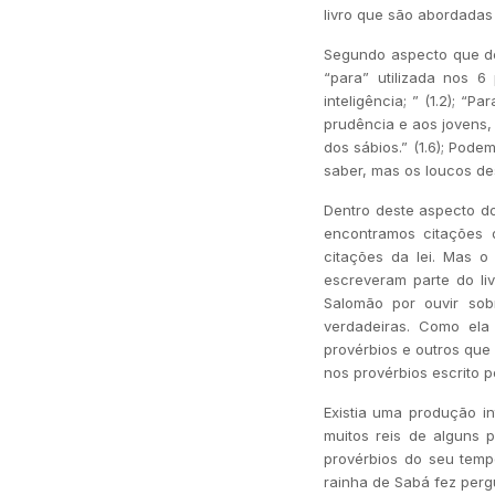
livro que são abordadas
Segundo aspecto que des
“para” utilizada nos 6
inteligência; ” (1.2); “
prudência e aos jovens,
dos sábios.” (1.6); Pod
saber, mas os loucos de
Dentro deste aspecto do
encontramos citações d
citações da lei. Mas o
escreveram parte do liv
Salomão por ouvir sob
verdadeiras. Como el
provérbios e outros que
nos provérbios escrito p
Existia uma produção in
muitos reis de alguns 
provérbios do seu temp
rainha de Sabá fez perg