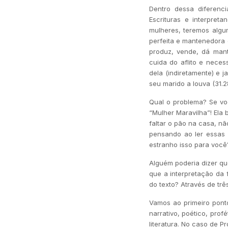
Dentro dessa diferenc
Escrituras e interpre
mulheres, teremos algu
perfeita e mantenedora d
produz, vende, dá manti
cuida do aflito e neces
dela (indiretamente) e 
seu marido a louva (31.2
Qual o problema? Se vo
“Mulher Maravilha”! Ela
faltar o pão na casa, n
pensando ao ler essas 
estranho isso para você
Alguém poderia dizer qu
que a interpretação da 
do texto? Através de três
Vamos ao primeiro ponto 
narrativo, poético, prof
literatura. No caso de P