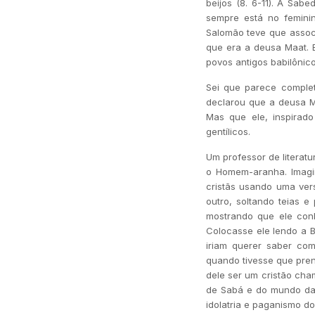
beijos (8. 6-11). A Sa
sempre está no femini
Salomão teve que assoc
que era a deusa Maat. E
povos antigos babilônic
Sei que parece comple
declarou que a deusa M
Mas que ele, inspirado
gentílicos.
Um professor de literat
o Homem-aranha. Imagi
cristãs usando uma ver
outro, soltando teias 
mostrando que ele con
Colocasse ele lendo a B
iriam querer saber com
quando tivesse que pren
dele ser um cristão cha
de Sabá e do mundo da
idolatria e paganismo do 