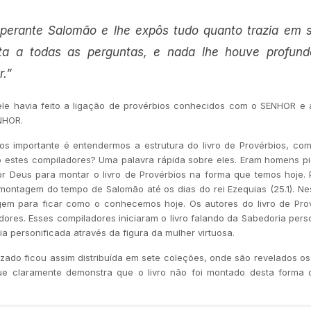
erante Salomão e lhe expôs tudo quanto trazia em 
ta a todas as perguntas, e nada lhe houve profun
r.”
ele havia feito a ligação de provérbios conhecidos com o SENHOR e
NHOR.
s importante é entendermos a estrutura do livro de Provérbios, com
 estes compiladores? Uma palavra rápida sobre eles. Eram homens p
or Deus para montar o livro de Provérbios na forma que temos hoje. 
ontagem do tempo de Salomão até os dias do rei Ezequias (25.1). Ne
gem para ficar como o conhecemos hoje. Os autores do livro de Prov
res. Esses compiladores iniciaram o livro falando da Sabedoria pers
ia personificada através da figura da mulher virtuosa.
alizado ficou assim distribuída em sete coleções, onde são revelados o
que claramente demonstra que o livro não foi montado desta forma