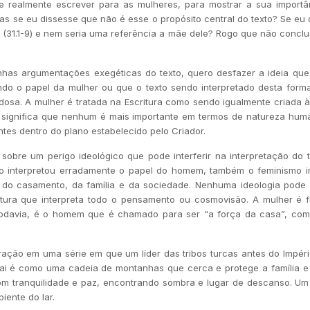
se realmente escrever para as mulheres, para mostrar a sua importâ
as se eu dissesse que não é esse o propósito central do texto? Se eu 
31.1-9) e nem seria uma referência a mãe dele? Rogo que não conclu
nhas argumentações exegéticas do texto, quero desfazer a ideia qu
do o papel da mulher ou que o texto sendo interpretado desta forma
edosa. A mulher é tratada na Escritura como sendo igualmente criada
 significa que nenhum é mais importante em termos de natureza hum
tes dentro do plano estabelecido pelo Criador.
r sobre um perigo ideológico que pode interferir na interpretação do 
 interpretou erradamente o papel do homem, também o feminismo in
 do casamento, da família e da sociedade. Nenhuma ideologia pode se
ritura que interpreta todo o pensamento ou cosmovisão. A mulher é
todavia, é o homem que é chamado para ser “a força da casa”, com
ração em uma série em que um líder das tribos turcas antes do Impé
 pai é como uma cadeia de montanhas que cerca e protege a família 
om tranquilidade e paz, encontrando sombra e lugar de descanso. Um 
iente do lar.