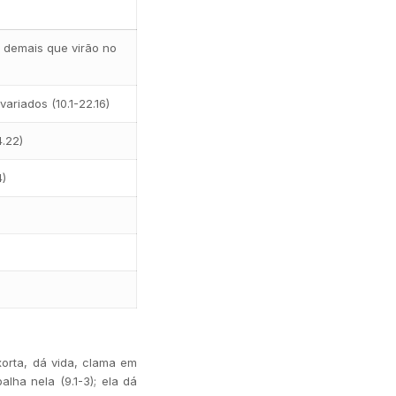
 demais que virão no
ariados (10.1-22.16)
4.22)
4)
xorta, dá vida, clama em
alha nela (9.1-3); ela dá