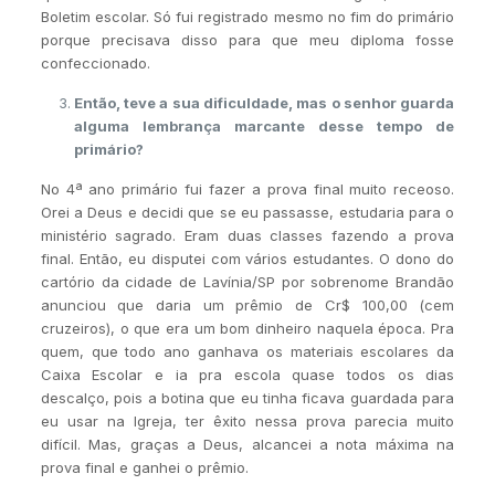
Boletim escolar. Só fui registrado mesmo no fim do primário
porque precisava disso para que meu diploma fosse
confeccionado.
Então, teve a sua dificuldade, mas o senhor guarda
alguma lembrança marcante desse tempo de
primário?
No 4ª ano primário fui fazer a prova final muito receoso.
Orei a Deus e decidi que se eu passasse, estudaria para o
ministério sagrado. Eram duas classes fazendo a prova
final. Então, eu disputei com vários estudantes. O dono do
cartório da cidade de Lavínia/SP por sobrenome Brandão
anunciou que daria um prêmio de Cr$ 100,00 (cem
cruzeiros), o que era um bom dinheiro naquela época. Pra
quem, que todo ano ganhava os materiais escolares da
Caixa Escolar e ia pra escola quase todos os dias
descalço, pois a botina que eu tinha ficava guardada para
eu usar na Igreja, ter êxito nessa prova parecia muito
difícil. Mas, graças a Deus, alcancei a nota máxima na
prova final e ganhei o prêmio.