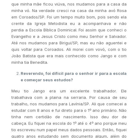
que minha mãe ficou viúva, nos mudamos para a casa da
minha vó. Na verdade cresci na casa da minha avó Rosa
em Coroados/SP. Foi um tempo muito bom, pois sendo ela
crente da Igreja Metodista eu a acompanhava e não
perdia a Escola Bíblica Dominical. Foi assim que conheci o
Evangelho e a Jesus Cristo como meu Senhor e Salvador.
Até nos mudamos para Birigui/SP, mas eu não aguentei e
quis voltar para Coroados. Ali morei com vovó, com o tio
João Batista que era mais conhecido como Jango e com
minha tia Benedita.
Reverendo, foi difícil para o senhor ir para a escola
e começar seus estudos?
Meu tio Jango era um excelente trabalhador. Ele
trabalhava com a plaina na serraria. Por causa de seu
trabalho, nos mudamos para Lavínia/SP. Ali que comecei a
estudar com 8 anos e fui direto para o 1º ano primário. Não
tinha nem certidão de nascimento. Isso deu dor de
cabeça. Eu fiquei na escola do 1º até o 4º ano porque meu
tio escreveu num papel meus dados pessoais. Então, fiquei
quatro anos estudando sem documento algum, além do