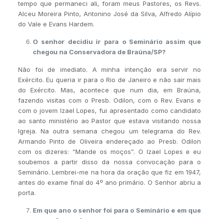
tempo que permaneci ali, foram meus Pastores, os Revs.
Alceu Moreira Pinto, Antonino José da Silva, Alfredo Alípio
do Vale e Evans Hardem.
O senhor decidiu ir para o Seminário assim que
chegou na Conservadora de Braúna/SP?
Não foi de imediato. A minha intenção era servir no
Exército. Eu queria ir para o Rio de Janeiro e não sair mais
do Exército. Mas, acontece que num dia, em Braúna,
fazendo visitas com o Presb. Odilon, com o Rev. Evans e
com o jovem Izael Lopes, fui apresentado como candidato
ao santo ministério ao Pastor que estava visitando nossa
Igreja. Na outra semana chegou um telegrama do Rev.
Armando Pinto de Oliveira endereçado ao Presb. Odilon
com os dizeres: “Mande os moços”. O Izael Lopes e eu
soubemos a partir disso da nossa convocação para o
Seminário. Lembrei-me na hora da oração que fiz em 1947,
antes do exame final do 4º ano primário. O Senhor abriu a
porta.
Em que ano o senhor foi para o Seminário e em que