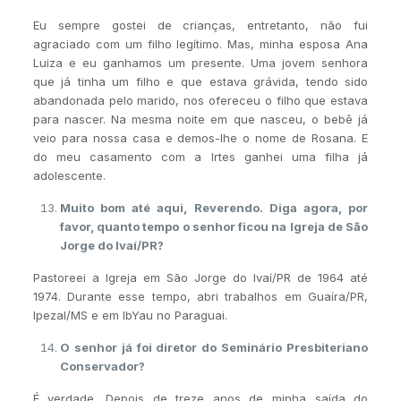
Eu sempre gostei de crianças, entretanto, não fui
agraciado com um filho legítimo. Mas, minha esposa Ana
Luiza e eu ganhamos um presente. Uma jovem senhora
que já tinha um filho e que estava grávida, tendo sido
abandonada pelo marido, nos ofereceu o filho que estava
para nascer. Na mesma noite em que nasceu, o bebê já
veio para nossa casa e demos-lhe o nome de Rosana. E
do meu casamento com a Irtes ganhei uma filha já
adolescente.
Muito bom até aqui, Reverendo. Diga agora, por
favor, quanto tempo o senhor ficou na Igreja de São
Jorge do Ivaí/PR?
Pastoreei a Igreja em São Jorge do Ivaí/PR de 1964 até
1974. Durante esse tempo, abri trabalhos em Guaíra/PR,
Ipezal/MS e em IbYau no Paraguai.
O senhor já foi diretor do Seminário Presbiteriano
Conservador?
É verdade. Depois de treze anos de minha saída do